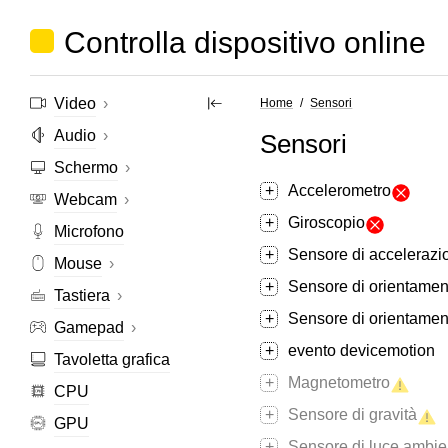
Controlla dispositivo online
Video
›
Home
Sensori
Audio
›
Sensori
Schermo
›
Accelerometro
Webcam
›
Giroscopio
Microfono
Sensore di accelerazi
Mouse
›
Sensore di orientamen
Tastiera
›
Sensore di orientament
Gamepad
›
evento devicemotion
Tavoletta grafica
Magnetometro
CPU
Sensore di gravità
GPU
Sensore di luce ambie