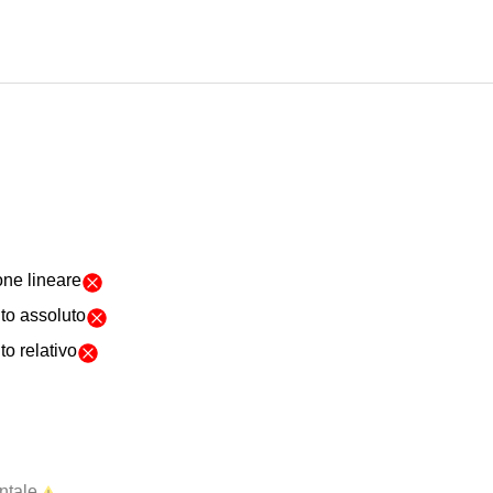
one lineare
to assoluto
o relativo
ntale